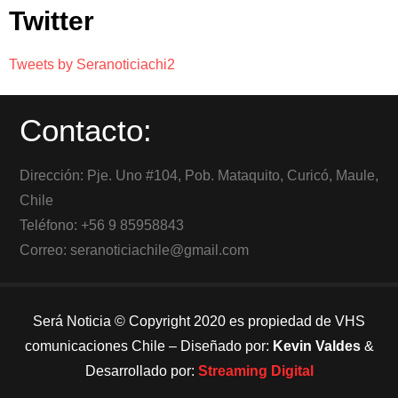
Twitter
Tweets by Seranoticiachi2
Contacto:
Dirección: Pje. Uno #104, Pob. Mataquito, Curicó, Maule,
Chile
Teléfono: +56 9 85958843
Correo: seranoticiachile@gmail.com
Será Noticia © Copyright 2020 es propiedad de VHS
comunicaciones Chile – Diseñado por:
Kevin Valdes
&
Desarrollado por:
Streaming Digital