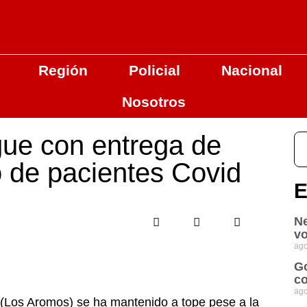
Región
Policial
Nacional
Nosotros
ue con entrega de
 de pacientes Covid
E
Ne
vo
ago
Go
co
ago
 (Los Aromos) se ha mantenido a tope pese a la