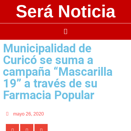
Será Noticia
Municipalidad de
Curicó se suma a
campaña “Mascarilla
19” a través de su
Farmacia Popular
mayo 26, 2020