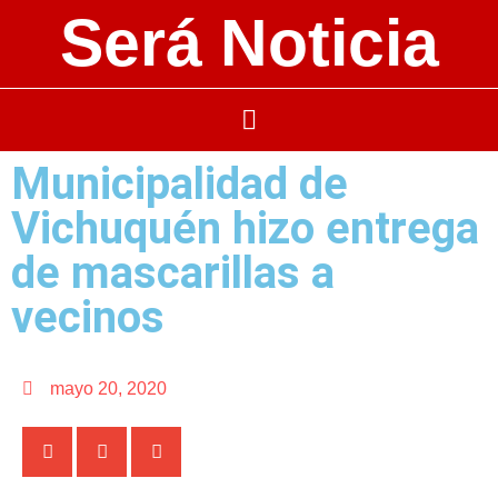
Será Noticia
Municipalidad de
Vichuquén hizo entrega
de mascarillas a
vecinos
mayo 20, 2020