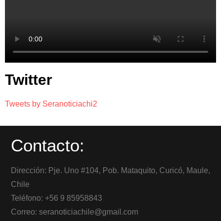
Twitter
Tweets by Seranoticiachi2
Contacto:
Dirección: Pje. Uno #104, Pob. Mataquito, Curicó, Maule,
Chile
Teléfono: +56 9 85958843
Correo: seranoticiachile@gmail.com