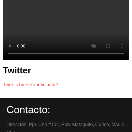
Twitter
Tweets by Seranoticiachi2
Contacto:
Dirección: Pje. Uno #104, Pob. Mataquito, Curicó, Maule,