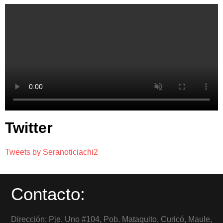
Twitter
Tweets by Seranoticiachi2
Contacto:
Dirección: Pje. Uno #104, Pob. Mataquito, Curicó, Maule,