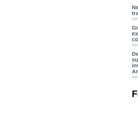
Ne
tr
ago
Go
ex
co
ago
De
su
in
An
ago
F