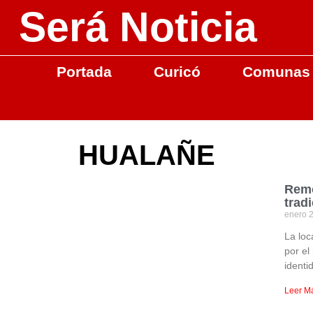
Será Noticia
Portada
Curicó
Comunas
HUALAÑE
Remo
trad
enero 
La loc
por el
identi
Leer M