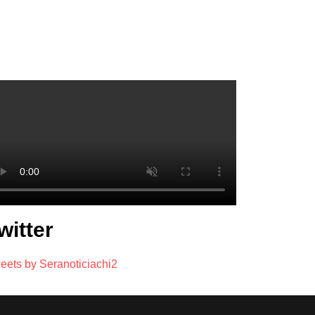
witter
eets by Seranoticiachi2