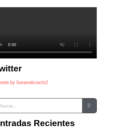
witter
eets by Seranoticiachi2
ntradas Recientes