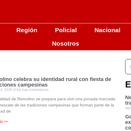
Región
Policial
Nacional
Nosotros
lino celebra su identidad rural con fiesta de
E
iciones campesinas
24, 2026
No hay comentarios
Ne
alidad de Remolino se prepara para vivir una jornada marcada
tr
 rescate de las tradiciones campesinas que forman parte de la
ago
dad de
Go
ex
ás >>
co