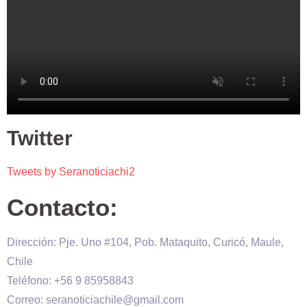
Twitter
Tweets by Seranoticiachi2
Contacto:
Dirección: Pje. Uno #104, Pob. Mataquito, Curicó, Maule,
Chile
Teléfono: +56 9 85958843
Correo: seranoticiachile@gmail.com