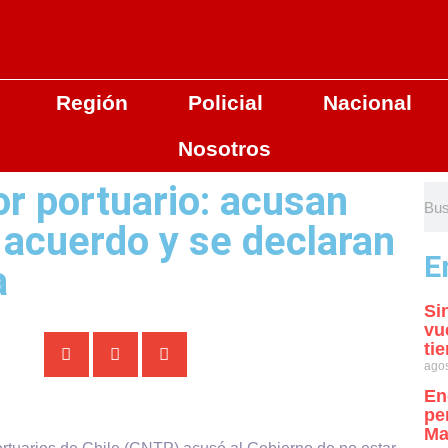
Región
Policial
Nacional
Nosotros
or portuario: acusan
 acuerdo y se declaran
E
a
Si
vu
ti
agos
En
pe
Ma