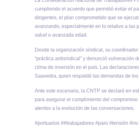
La Confederación Nacional de Trabajadores Po
cumpliendo el acuerdo que permitió evitar el p
dirigentes, el plan comprometido que se ejecut
avanzando, especialmente en lo relativo a las
salud o avanzada edad.
Desde la organización sindical, su coordinador
“práctica antisindical” y denunció vulneración 
clima de inversión en el país. Las declaracione
Saavedra, quien respaldó las demandas de los t
Ante este escenario, la CNTP se declaró en esta
para asegurar el cumplimiento del compromiso s
atentos a la evolución de las conversaciones.
#portuarios ##trabajadores #paro #tensión #in