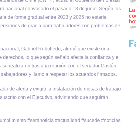
rtuarios de Chile (CNTP) acusó al Gobierno de no estar
agos
aro nacional convocado el pasado 18 de junio. Según los
La
co
aría de forma gradual entre 2023 y 2026 no estaría
ho
 pensiones de gracia para trabajadores con problemas de
agos
F
 nacional, Gabriel Rebolledo, afirmó que existe una
de derechos, lo que según señaló afecta la confianza y el
s se realizaron tras una reunión con el senador Gastón
rabajadores y llamó a respetar los acuerdos firmados.
do de alerta y exigió la instalación de mesas de trabajo
uscrito con el Ejecutivo, advirtiendo que seguirán
cumplimiento #seránoticia #actualidad #sucede #noticias