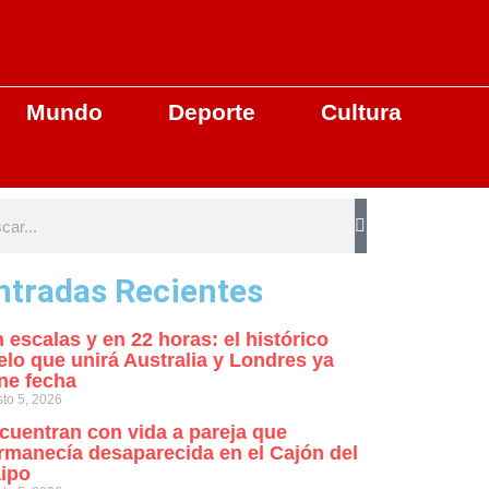
Mundo
Deporte
Cultura
ntradas Recientes
n escalas y en 22 horas: el histórico
elo que unirá Australia y Londres ya
ene fecha
to 5, 2026
cuentran con vida a pareja que
rmanecía desaparecida en el Cajón del
ipo