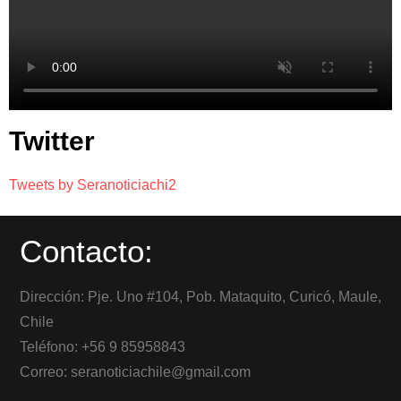
Twitter
Tweets by Seranoticiachi2
Contacto:
Dirección: Pje. Uno #104, Pob. Mataquito, Curicó, Maule,
Chile
Teléfono: +56 9 85958843
Correo: seranoticiachile@gmail.com