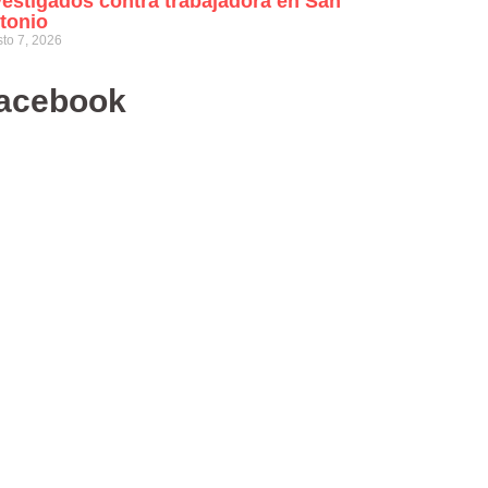
vestigados contra trabajadora en San
tonio
to 7, 2026
acebook