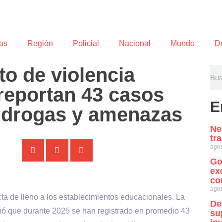
as
Región
Policial
Nacional
Mundo
D
o de violencia
 reportan 43 casos
E
, drogas y amenazas
Ne
tr
agos
Go
ex
co
agos
cta de lleno a los establecimientos educacionales. La
De
rmó que durante 2025 se han registrado en promedio 43
su