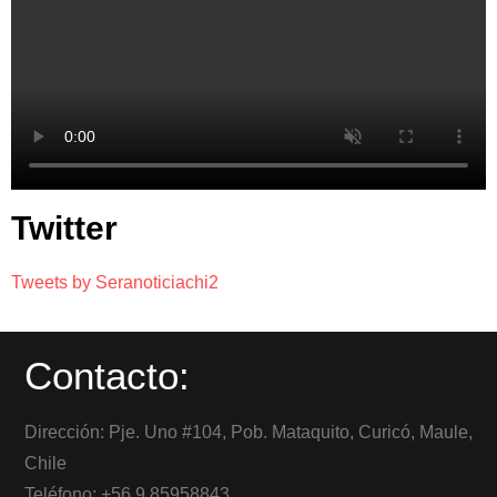
Twitter
Tweets by Seranoticiachi2
Contacto:
Dirección: Pje. Uno #104, Pob. Mataquito, Curicó, Maule,
Chile
Teléfono: +56 9 85958843