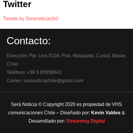
Twitter
Tweets by Seranoticiachi2
Contacto:
Dirección: Pje. Uno #104, Pob. Mataquito, Curicó, Maule,
Chile
Teléfono: +56 9 85958843
Correo: seranoticiachile@gmail.com
Será Noticia © Copyright 2020 es propiedad de VHS
comunicaciones Chile – Diseñado por:
Kevin Valdes
&
Desarrollado por:
Streaming Digital