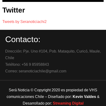
Twitter
Tweets by Seranoticiachi2
Contacto:
Dirección: Pje. Uno #104, Pob. Mataquito, Curicó, Maule,
Chile
Teléfono: +56 9 85958843
Correo: seranoticiachile@gmail.com
Será Noticia © Copyright 2020 es propiedad de VHS
comunicaciones Chile – Diseñado por:
Kevin Valdes
&
Desarrollado por:
Streaming Digital