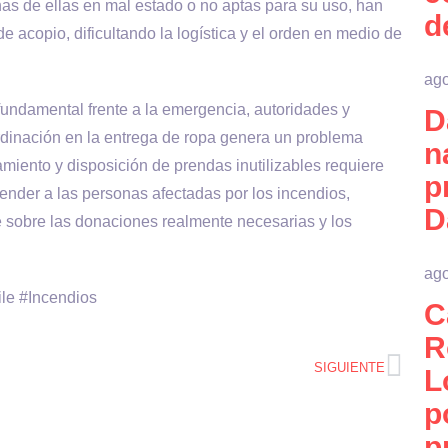
s de ellas en mal estado o no aptas para su uso, han
d
 acopio, dificultando la logística y el orden en medio de
ago
 fundamental frente a la emergencia, autoridades y
D
rdinación en la entrega de ropa genera un problema
n
amiento y disposición de prendas inutilizables requiere
p
ender a las personas afectadas por los incendios,
D
e sobre las donaciones realmente necesarias y los
ago
le #Incendios
C
R
SIGUIENTE
L
p
p