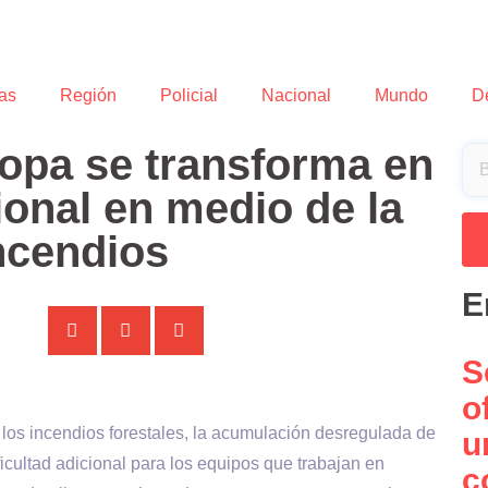
as
Región
Policial
Nacional
Mundo
D
opa se transforma en
onal en medio de la
ncendios
E
S
o
los incendios forestales, la acumulación desregulada de
u
icultad adicional para los equipos que trabajan en
c