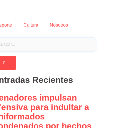
eporte
Cultura
Nosotros
ntradas Recientes
enadores impulsan
fensiva para indultar a
niformados
ondenados por hechos