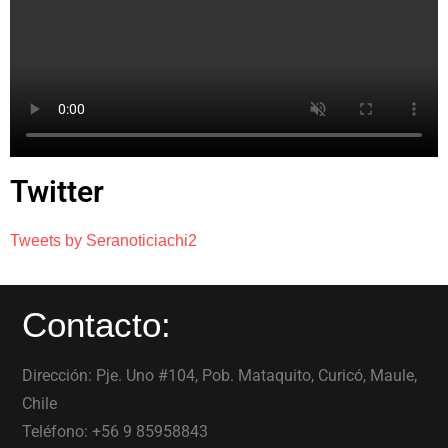
Twitter
Tweets by Seranoticiachi2
Contacto:
Dirección: Pje. Uno #104, Pob. Mataquito, Curicó, Maule,
Chile
Teléfono: +56 9 85958843