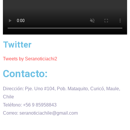
Twitter
Tweets by Seranoticiachi2
Contacto:
Dirección: Pje. Uno #104, Pob. Mataquito, Curicó, Maule,
Chile
Teléfono: +56 9 85958843
Correo: seranoticiachile@gmail.com