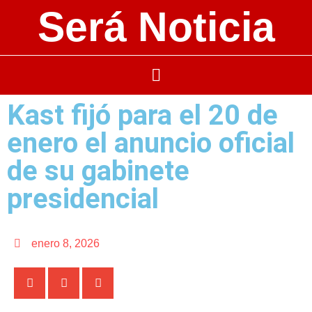
Será Noticia
Kast fijó para el 20 de
enero el anuncio oficial
de su gabinete
presidencial
enero 8, 2026