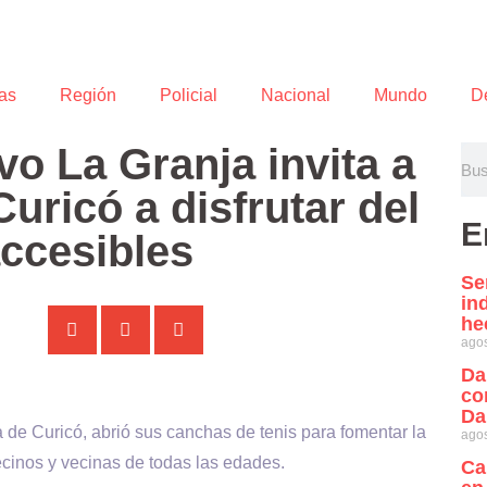
as
Región
Policial
Nacional
Mundo
D
o La Granja invita a
uricó a disfrutar del
E
accesibles
Se
in
he
agos
Da
co
Da
de Curicó, abrió sus canchas de tenis para fomentar la
agos
 vecinos y vecinas de todas las edades.
Ca