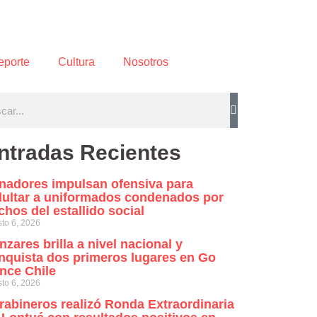
eporte
Cultura
Nosotros
ntradas Recientes
nadores impulsan ofensiva para
dultar a uniformados condenados por
chos del estallido social
to 6, 2026
nzares brilla a nivel nacional y
nquista dos primeros lugares en Go
nce Chile
to 6, 2026
rabineros realizó Ronda Extraordinaria