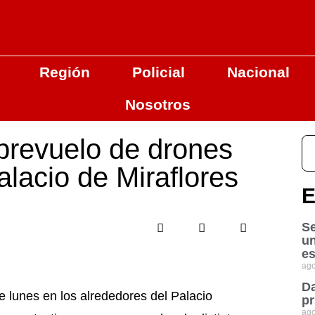
Región
Policial
Nacional
Nosotros
brevuelo de drones
lacio de Miraflores
E
Se
u
es
ago
Da
e lunes en los alrededores del Palacio
pr
ago