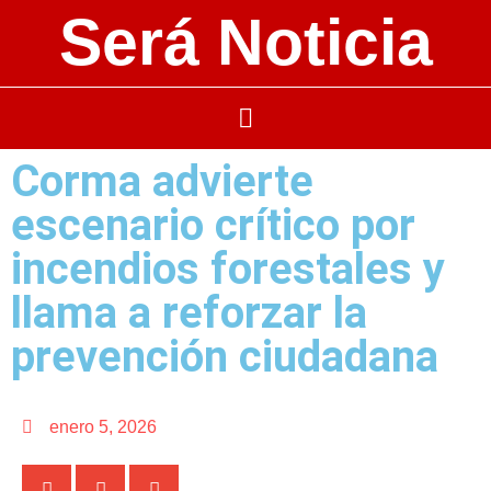
Será Noticia
Corma advierte
escenario crítico por
incendios forestales y
llama a reforzar la
prevención ciudadana
enero 5, 2026