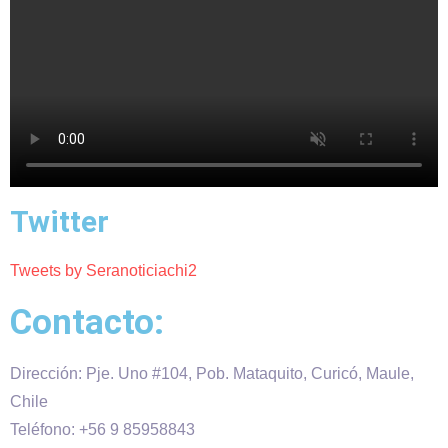
Twitter
Tweets by Seranoticiachi2
Contacto:
Dirección: Pje. Uno #104, Pob. Mataquito, Curicó, Maule,
Chile
Teléfono: +56 9 85958843