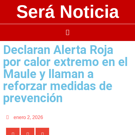
Será Noticia
Declaran Alerta Roja
por calor extremo en el
Maule y llaman a
reforzar medidas de
prevención
enero 2, 2026