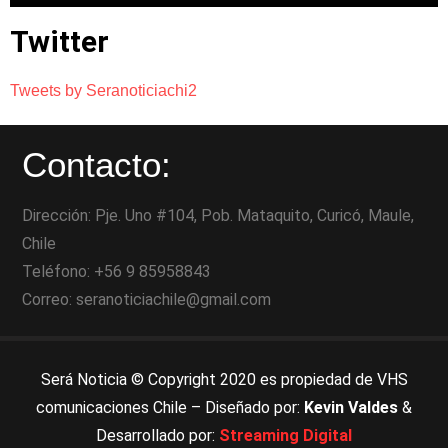
Twitter
Tweets by Seranoticiachi2
Contacto:
Dirección: Pje. Uno #104, Pob. Mataquito, Curicó, Maule,
Chile
Teléfono: +56 9 85958843
Correo: seranoticiachile@gmail.com
Será Noticia © Copyright 2020 es propiedad de VHS
comunicaciones Chile – Diseñado por:
Kevin Valdes
&
Desarrollado por:
Streaming Digital