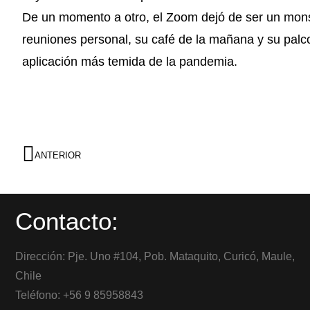
De un momento a otro, el Zoom dejó de ser un mons
reuniones personal, su café de la mañana y su pal
aplicación más temida de la pandemia.
ANTERIOR
Contacto:
Dirección: Pje. Uno #104, Pob. Mataquito, Curicó, Maule,
Chile
Teléfono: +56 9 85958843