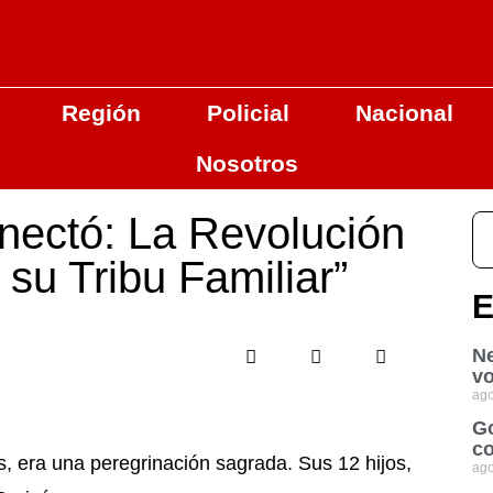
Región
Policial
Nacional
Nosotros
nectó: La Revolución
 su Tribu Familiar”
E
Ne
vo
ago
Go
co
 era una peregrinación sagrada. Sus 12 hijos,
ago