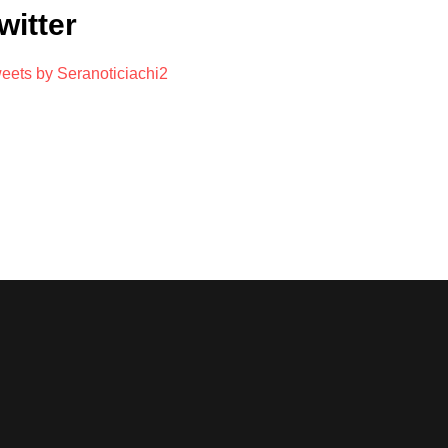
witter
eets by Seranoticiachi2