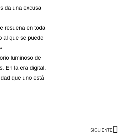
les da una excusa
que resuena en toda
do al que se puede
»
torio luminoso de
 En la era digital,
sidad que uno está
SIGUIENTE