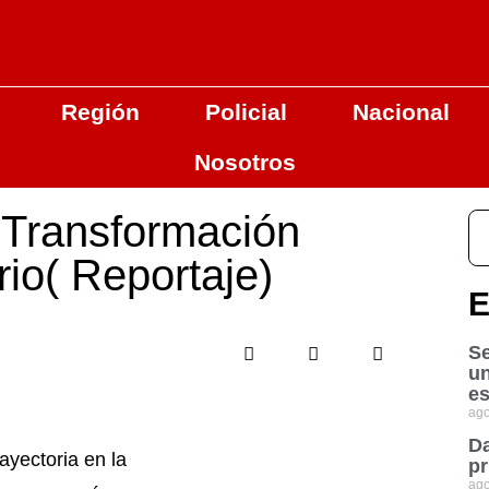
Región
Policial
Nacional
Nosotros
 Transformación
rio( Reportaje)
E
Se
u
es
ago
Da
ayectoria en la
pr
ago