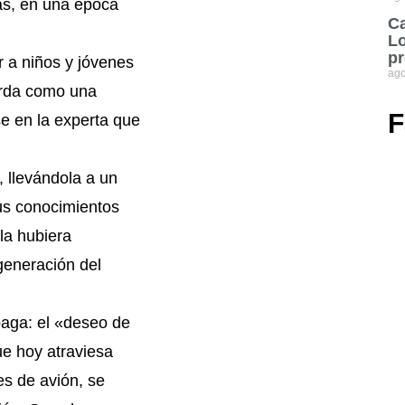
as, en una época
Ca
Lo
pr
 a niños y jóvenes
ago
erda como una
F
se en la experta que
 llevándola a un
us conocimientos
la hubiera
generación del
aga: el «deseo de
ue hoy atraviesa
es de avión, se