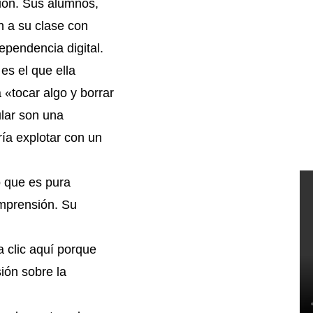
ión. Sus alumnos,
an a su clase con
ependencia digital.
es el que ella
 «tocar algo y borrar
ular son una
ía explotar con un
o que es pura
mprensión. Su
a clic aquí porque
sión sobre la