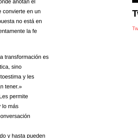
onde anotan el
e convierte en un
T
spuesta no está en
Tw
lentamente la fe
la transformación es
ica, sino
toestima y les
n tener.»
 Les permite
y lo más
 Conversación
do y hasta pueden