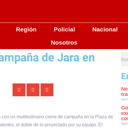
Región
Policial
Nacional
Nosotros
campaña de Jara en
E
Ne
tr
agos
Go
ex
s con un multitudinario cierre de campaña en la Plaza de
co
agos
tentes, el doble de lo proyectado por su equipo. El