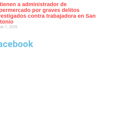
tienen a administrador de
permercado por graves delitos
vestigados contra trabajadora en San
tonio
to 7, 2026
acebook