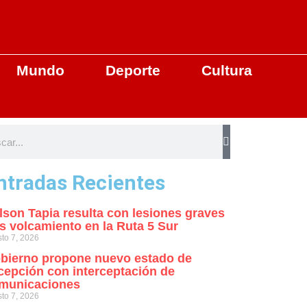
Mundo
Deporte
Cultura
ntradas Recientes
lson Tapia resulta con lesiones graves
as volcamiento en la Ruta 5 Sur
to 7, 2026
bierno propone nuevo estado de
cepción con interceptación de
municaciones
to 7, 2026