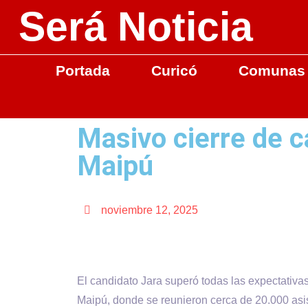
Será Noticia
Portada
Curicó
Comunas
Masivo cierre de 
Maipú
noviembre 12, 2025
El candidato Jara superó todas las expectativa
Maipú, donde se reunieron cerca de 20.000 asis