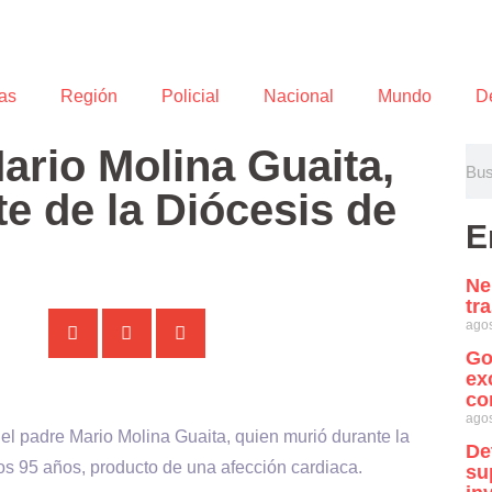
as
Región
Policial
Nacional
Mundo
D
Mario Molina Guaita,
te de la Diócesis de
E
Ne
tr
agos
Go
ex
co
agos
del padre Mario Molina Guaita, quien murió durante la
De
s 95 años, producto de una afección cardiaca.
su