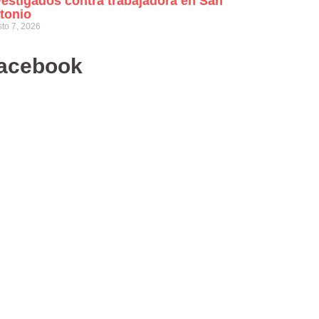
vestigados contra trabajadora en San
tonio
to 7, 2026
acebook