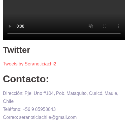
Twitter
Tweets by Seranoticiachi2
Contacto:
Dirección: Pje. Uno #104, Pob. Mataquito, Curicó, Maule,
Chile
Teléfono: +56 9 85958843
Correo: seranoticiachile@gmail.com