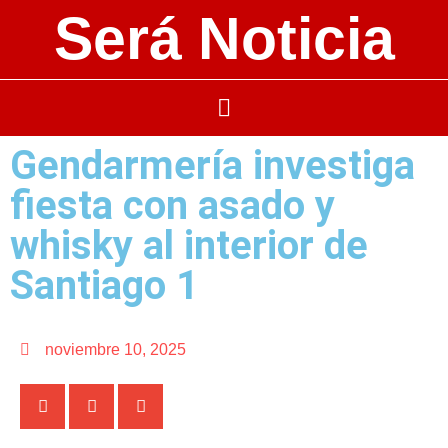
Será Noticia
Gendarmería investiga
fiesta con asado y
whisky al interior de
Santiago 1
noviembre 10, 2025