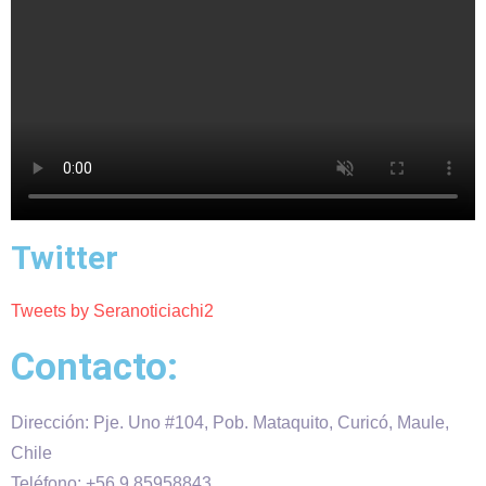
Twitter
Tweets by Seranoticiachi2
Contacto:
Dirección: Pje. Uno #104, Pob. Mataquito, Curicó, Maule,
Chile
Teléfono: +56 9 85958843