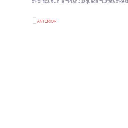
#Política #Chile #PlanBúsqueda #Estafa #Rest
ANTERIOR