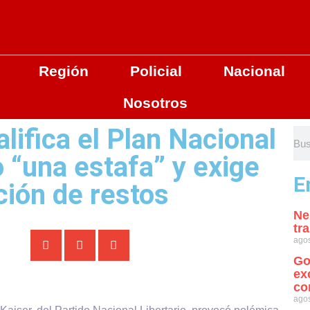
Región
Policial
Nacional
Nosotros
lifica el Plan Nacional
“una estafa” y exige
E
ación de restos
Ne
tr
agos
Go
ex
co
agos