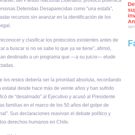
Kaiser, del Partido Nacional Libertario, provocó polémica
De
Personas Detenidas Desaparecidas como “una estafa”,
su
in
tar recursos sin avanzar en la identificación de los
An
egal.
agos
econocer y clasificar los protocolos existentes antes de
F
 a buscar si no se sabe lo que ya se tiene”, afirmó,
han destinado a un programa que —a su juicio— elude
ctadas.
e los restos debería ser la prioridad absoluta, recordando
estatal desde hace más de veinte años y han sufrido
ificó de “desalmado” al Ejecutivo y acusó al Presidente
las familias en el marco de los 50 años del golpe de
al”. Sus declaraciones reavivan el debate político y
 y los derechos humanos en Chile.