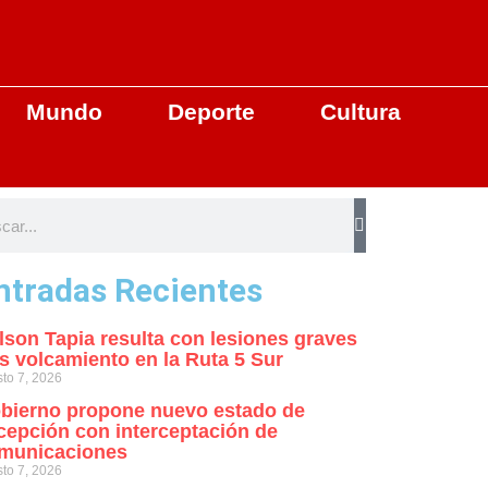
Mundo
Deporte
Cultura
ntradas Recientes
lson Tapia resulta con lesiones graves
as volcamiento en la Ruta 5 Sur
to 7, 2026
bierno propone nuevo estado de
cepción con interceptación de
municaciones
to 7, 2026