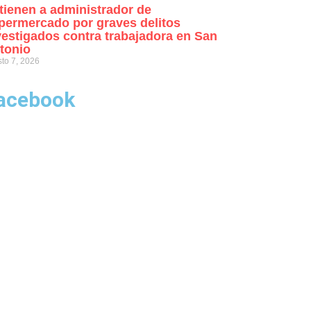
tienen a administrador de
permercado por graves delitos
vestigados contra trabajadora en San
tonio
to 7, 2026
acebook