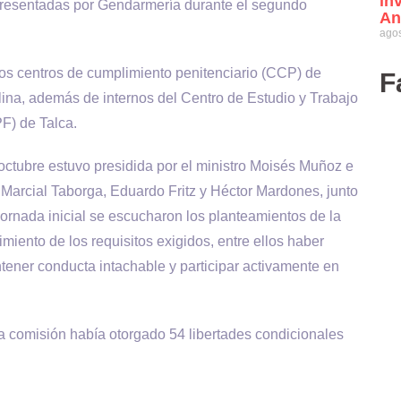
in
presentadas por Gendarmería durante el segundo
An
agos
los centros de cumplimiento penitenciario (CCP) de
F
lina, además de internos del Centro de Estudio y Trabajo
F) de Talca.
 octubre estuvo presidida por el ministro Moisés Muñoz e
Marcial Taborga, Eduardo Fritz y Héctor Mardones, junto
 jornada inicial se escucharon los planteamientos de la
miento de los requisitos exigidos, entre ellos haber
ener conducta intachable y participar activamente en
la comisión había otorgado 54 libertades condicionales