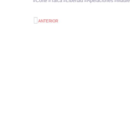
#Corte #Talca #Libertad #Apelaciones #Maule
ANTERIOR