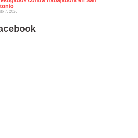
vestigados contra trabajadora en San
tonio
to 7, 2026
acebook