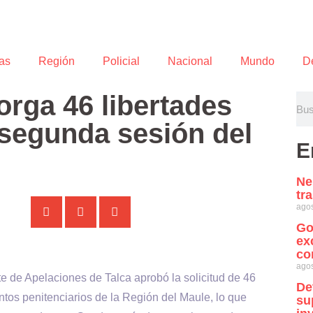
as
Región
Policial
Nacional
Mundo
D
orga 46 libertades
 segunda sesión del
E
Ne
tr
agos
Go
ex
co
agos
e de Apelaciones de Talca aprobó la solicitud de 46
De
ntos penitenciarios de la Región del Maule, lo que
su