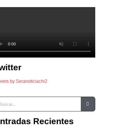
witter
eets by Seranoticiachi2
ntradas Recientes