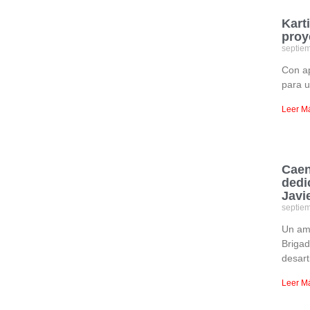
Kart
proy
septie
Con ap
para u
Leer M
Caen
dedi
Javi
septie
Un amp
Brigad
desart
Leer M