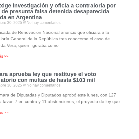
xige investigación y oficia a Contraloría por
 de presunta falsa detenida desaparecida
ada en Argentina
mbre 30, 2025
No hay comentarios
cada de Renovación Nacional anunció que oficiará a la
loría General de la República tras conocerse el caso de
da Vera, quien figuraba como
ás >>
ra aprueba ley que restituye el voto
gatorio con multas de hasta $103 mil
mbre 30, 2025
No hay comentarios
mara de Diputadas y Diputados aprobó este lunes, con 127
a favor, 7 en contra y 11 abstenciones, el proyecto de ley que
ás >>