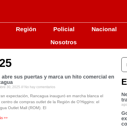
Región
Policial
Nacional
Nosotros
025
abre sus puertas y marca un hito comercial en
E
cagua
mbre 30, 2025
No hay comentarios
Ne
ran expectación, Rancagua inauguró en marcha blanca el
tr
 centro de compras outlet de la Región de O’Higgins: el
ago
gua Outlet Mall (ROM). El
Go
ex
ás >>
co