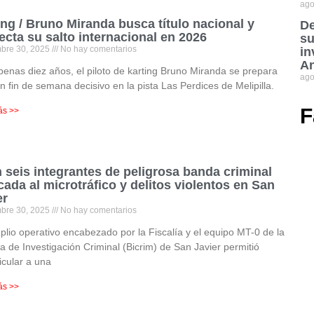
ago
ing / Bruno Miranda busca título nacional y
De
ecta su salto internacional en 2026
su
mbre 30, 2025
No hay comentarios
in
An
enas diez años, el piloto de karting Bruno Miranda se prepara
ago
n fin de semana decisivo en la pista Las Perdices de Melipilla.
F
ás >>
 seis integrantes de peligrosa banda criminal
cada al microtráfico y delitos violentos en San
er
mbre 30, 2025
No hay comentarios
lio operativo encabezado por la Fiscalía y el equipo MT-0 de la
a de Investigación Criminal (Bicrim) de San Javier permitió
icular a una
ás >>