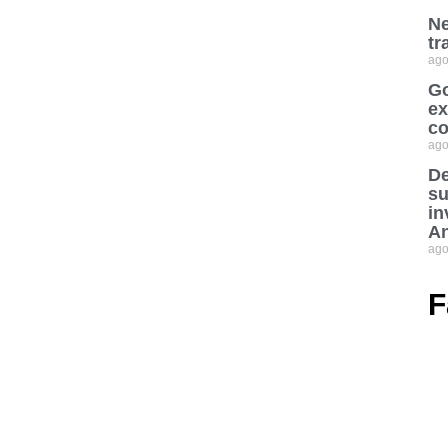
Ne
tr
ago
Go
ex
co
ago
De
su
in
An
ago
F