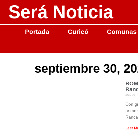
Será Noticia
Portada
Curicó
Comunas
septiembre 30, 2
ROM 
Ran
septie
Con g
primer
Ranca
Leer M