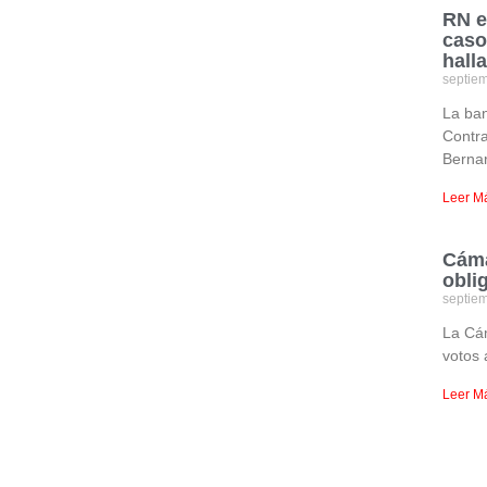
RN e
caso
hall
septie
La ban
Contra
Bernar
Leer M
Cáma
obli
septie
La Cá
votos 
Leer M