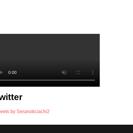
witter
eets by Seranoticiachi2