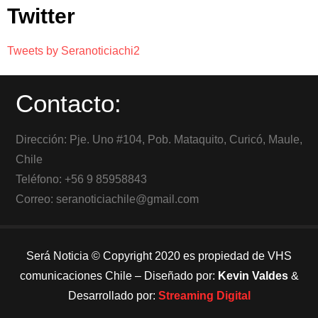
Twitter
Tweets by Seranoticiachi2
Contacto:
Dirección: Pje. Uno #104, Pob. Mataquito, Curicó, Maule,
Chile
Teléfono: +56 9 85958843
Correo: seranoticiachile@gmail.com
Será Noticia © Copyright 2020 es propiedad de VHS
comunicaciones Chile – Diseñado por:
Kevin Valdes
&
Desarrollado por:
Streaming Digital