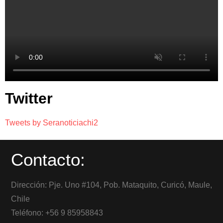
Twitter
Tweets by Seranoticiachi2
Contacto:
Dirección: Pje. Uno #104, Pob. Mataquito, Curicó, Maule,
Chile
Teléfono: +56 9 85958843