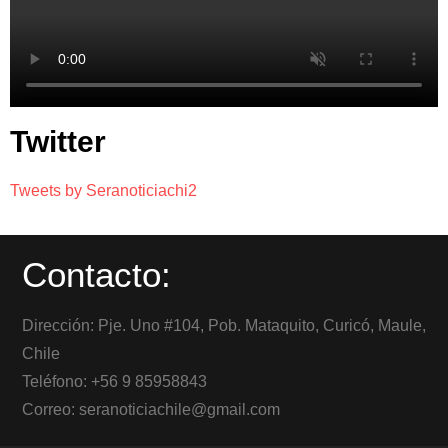
Twitter
Tweets by Seranoticiachi2
Contacto:
Dirección: Pje. Uno #104, Pob. Mataquito, Curicó, Maule,
Chile
Teléfono: +56 9 85958843
Correo: seranoticiachile@gmail.com