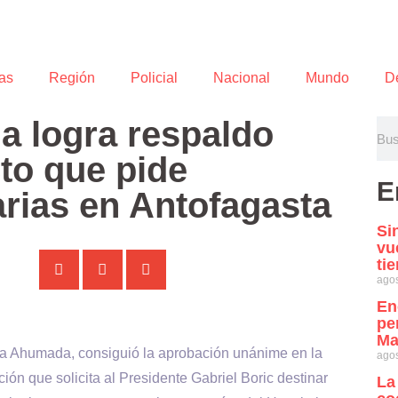
as
Región
Policial
Nacional
Mundo
D
 logra respaldo
to que pide
E
arias en Antofagasta
Si
vu
ti
agos
En
pe
Ma
ana Ahumada, consiguió la aprobación unánime en la
agos
ón que solicita al Presidente Gabriel Boric destinar
La