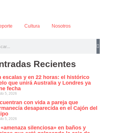
eporte
Cultura
Nosotros
ntradas Recientes
n escalas y en 22 horas: el histórico
elo que unirá Australia y Londres ya
ene fecha
to 5, 2026
cuentran con vida a pareja que
rmanecía desaparecida en el Cajón del
ipo
to 5, 2026
 «amenaza silenciosa» en baños y