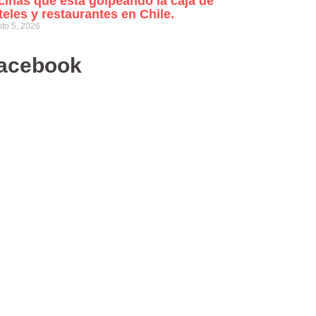
cinas que está golpeando la caja de
teles y restaurantes en Chile.
to 5, 2026
acebook