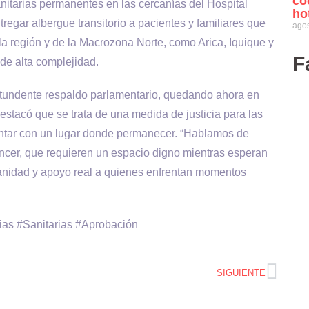
co
anitarias permanentes en las cercanías del Hospital
ho
regar albergue transitorio a pacientes y familiares que
agos
a región y de la Macrozona Norte, como Arica, Iquique y
F
de alta complejidad.
ontundente respaldo parlamentario, quedando ahora en
stacó que se trata de una medida de justicia para las
contar con un lugar donde permanecer. “Hablamos de
cer, que requieren un espacio digno mientras esperan
anidad y apoyo real a quienes enfrentan momentos
as #Sanitarias #Aprobación
SIGUIENTE