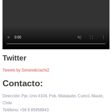
Twitter
Tweets by Seranoticiachi2
Contacto:
Dirección: Pje. Uno #104, Pob. Mataquito, Curicó, Maule,
Chile
Teléfono: +56 9 85958843