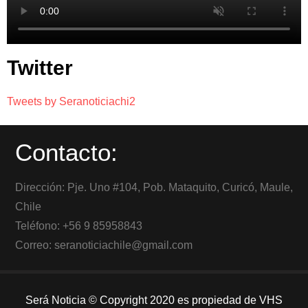
Twitter
Tweets by Seranoticiachi2
Contacto:
Dirección: Pje. Uno #104, Pob. Mataquito, Curicó, Maule,
Chile
Teléfono: +56 9 85958843
Correo: seranoticiachile@gmail.com
Será Noticia © Copyright 2020 es propiedad de VHS