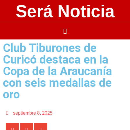
Será Noticia
Club Tiburones de
Curicó destaca en la
Copa de la Araucanía
con seis medallas de
oro
septiembre 8, 2025