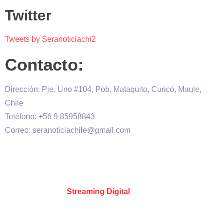
Twitter
Tweets by Seranoticiachi2
Contacto:
Dirección: Pje. Uno #104, Pob. Mataquito, Curicó, Maule,
Chile
Teléfono: +56 9 85958843
Correo: seranoticiachile@gmail.com
Será Noticia © Copyright 2020 es propiedad de VHS
comunicaciones Chile – Diseñado por:
Kevin Valdes
&
Desarrollado por:
Streaming Digital