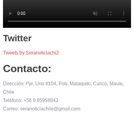
Twitter
Tweets by Seranoticiachi2
Contacto:
Dirección: Pje. Uno #104, Pob. Mataquito, Curicó, Maule,
Chile
Teléfono: +56 9 85958843
Correo: seranoticiachile@gmail.com
Será Noticia © Copyright 2020 es propiedad de VHS