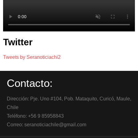
Twitter
Tweets by Seranoticiachi2
Contacto:
Dirección: Pje. Uno #104, Pob. Mataquito, Curicó, Maule,
Chile
Teléfono: +56 9 85958843
Correo: seranoticiachile@gmail.com