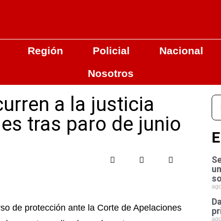
Región
Policial
Nacional
Nosotros
urren a la justicia
es tras paro de junio
E
Se
un
so
ago
Da
rso de protección ante la Corte de Apelaciones
pr
ago