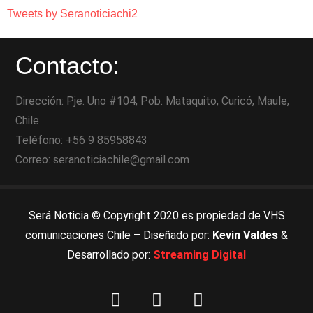
Tweets by Seranoticiachi2
Contacto:
Dirección: Pje. Uno #104, Pob. Mataquito, Curicó, Maule,
Chile
Teléfono: +56 9 85958843
Correo: seranoticiachile@gmail.com
Será Noticia © Copyright 2020 es propiedad de VHS
comunicaciones Chile – Diseñado por:
Kevin Valdes
&
Desarrollado por:
Streaming Digital