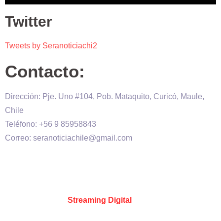
Twitter
Tweets by Seranoticiachi2
Contacto:
Dirección: Pje. Uno #104, Pob. Mataquito, Curicó, Maule,
Chile
Teléfono: +56 9 85958843
Correo: seranoticiachile@gmail.com
Será Noticia © Copyright 2020 es propiedad de VHS
comunicaciones Chile – Diseñado por:
Kevin Valdes
&
Desarrollado por:
Streaming Digital