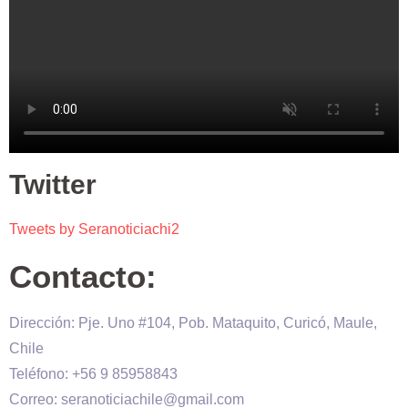
Twitter
Tweets by Seranoticiachi2
Contacto:
Dirección: Pje. Uno #104, Pob. Mataquito, Curicó, Maule,
Chile
Teléfono: +56 9 85958843
Correo: seranoticiachile@gmail.com