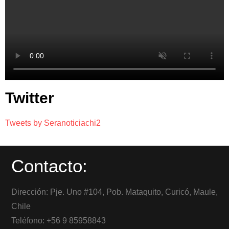
Twitter
Tweets by Seranoticiachi2
Contacto:
Dirección: Pje. Uno #104, Pob. Mataquito, Curicó, Maule,
Chile
Teléfono: +56 9 85958843