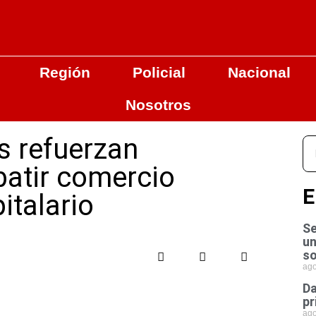
Región
Policial
Nacional
Nosotros
s refuerzan
batir comercio
E
italario
Se
un
so
ago
Da
pr
ago