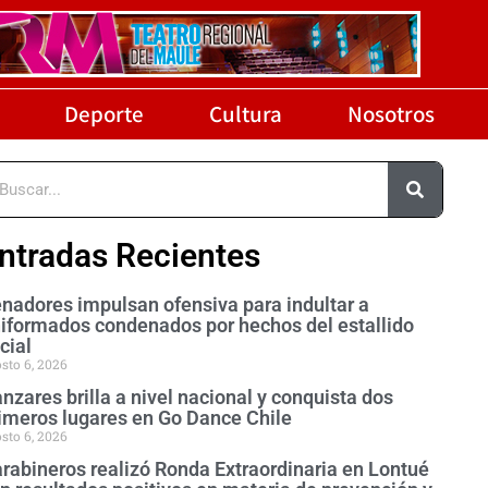
Deporte
Cultura
Nosotros
ntradas Recientes
nadores impulsan ofensiva para indultar a
iformados condenados por hechos del estallido
cial
sto 6, 2026
nzares brilla a nivel nacional y conquista dos
imeros lugares en Go Dance Chile
sto 6, 2026
rabineros realizó Ronda Extraordinaria en Lontué