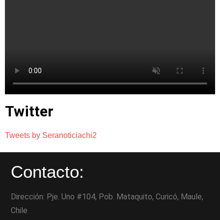
Twitter
Tweets by Seranoticiachi2
Contacto:
Dirección: Pje. Uno #104, Pob. Mataquito, Curicó, Maule,
Chile